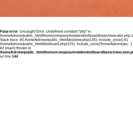
Fatal error
: Uncaught Error: Undefined constant "php" in
/home/kdrone/public_html/theme/company/mobile/skin/board/basic/view.skin.php:
Stack trace: #0 /home/kdrone/public_html/bbs/view.php(145): include_once() #1
/home/kdrone/public_html/bbs/board.php(225): include_once('/home/kdrone/pu...')
#2 {main} thrown in
/home/kdrone/public_html/theme/company/mobile/skin/board/basic/view.skin.p
on line
144