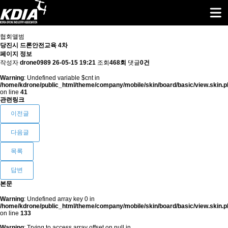
협회앨범
당진시 드론안전교육 4차
페이지 정보
작성자
drone0989
26-05-15 19:21
조회
468회
댓글
0건
Warning
: Undefined variable $cnt in
/home/kdrone/public_html/theme/company/mobile/skin/board/basic/view.skin.p
on line
41
관련링크
이전글
다음글
목록
답변
본문
Warning
: Undefined array key 0 in
/home/kdrone/public_html/theme/company/mobile/skin/board/basic/view.skin.p
on line
133
Warning
: Trying to access array offset on null in