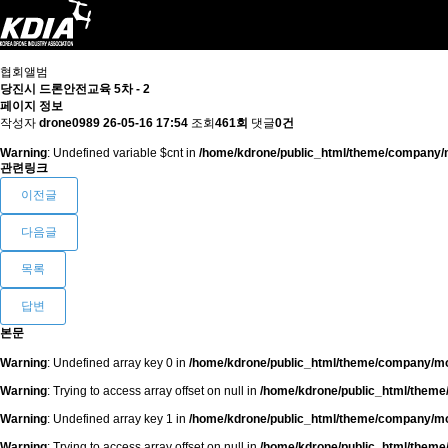
협회앨범
당진시 드론안전교육 5차 - 2
페이지 정보
작성자
drone0989
26-05-16 17:54
조회
461회
댓글
0건
Warning
: Undefined variable $cnt in
/home/kdrone/public_html/theme/company/mo
관련링크
이전글
다음글
목록
답변
본문
Warning
: Undefined array key 0 in
/home/kdrone/public_html/theme/company/mob
Warning
: Trying to access array offset on null in
/home/kdrone/public_html/theme/
Warning
: Undefined array key 1 in
/home/kdrone/public_html/theme/company/mob
Warning
: Trying to access array offset on null in
/home/kdrone/public_html/theme/