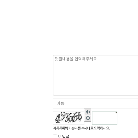
숫
자
새
음
로
성
고
자동등록방지 숫자를 순서대로 입력하세요.
듣
침
기
비밀글