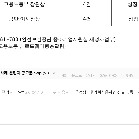
고용노동부 장관상
4건
상장 
공단 이사장상
4건
상장
-0781∼783 (안전보건공단 중소기업지원실 재정사업부)
995 (고용노동부 로드맵이행총괄팀)
수사례 챌린지 공고문.hwp
(90.5K)
4회 다운로드 | DATE : 2026-04-08 14:39:45
 행정지도 알림
26.04.10
다음글
초경량비행장치사용사업 신규 등록에 