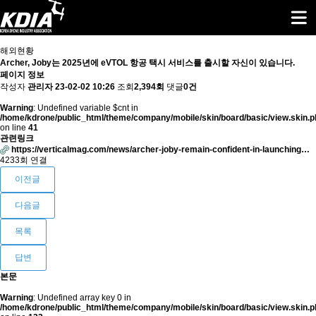
해외현황
Archer, Joby는 2025년에 eVTOL 항공 택시 서비스를 출시할 자신이 있습니다.
페이지 정보
작성자
관리자
23-02-02 10:26
조회
2,394회
댓글
0건
Warning
: Undefined variable $cnt in
/home/kdrone/public_html/theme/company/mobile/skin/board/basic/view.skin.p
on line
41
관련링크
https://verticalmag.com/news/archer-joby-remain-confident-in-launching…
4233회 연결
이전글
다음글
목록
답변
본문
Warning
: Undefined array key 0 in
/home/kdrone/public_html/theme/company/mobile/skin/board/basic/view.skin.p