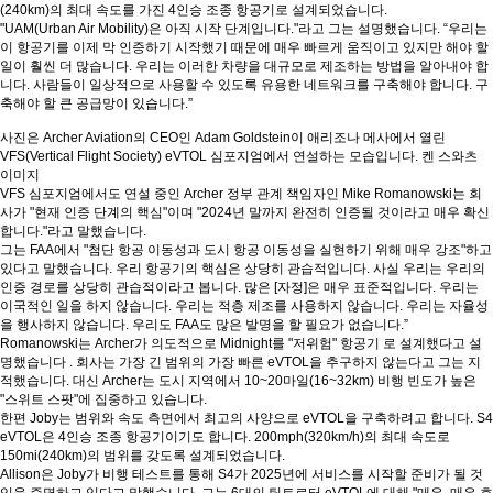
(240km)의 최대 속도를 가진 4인승 조종 항공기로 설계되었습니다.
"UAM(Urban Air Mobility)은 아직 시작 단계입니다."라고 그는 설명했습니다. “우리는
이 항공기를 이제 막 인증하기 시작했기 때문에 매우 빠르게 움직이고 있지만 해야 할
일이 훨씬 더 많습니다. 우리는 이러한 차량을 대규모로 제조하는 방법을 알아내야 합
니다. 사람들이 일상적으로 사용할 수 있도록 유용한 네트워크를 구축해야 합니다. 구
축해야 할 큰 공급망이 있습니다.”
사진은 Archer Aviation의 CEO인 Adam Goldstein이 애리조나 메사에서 열린
VFS(Vertical Flight Society) eVTOL 심포지엄에서 연설하는 모습입니다. 켄 스와츠
이미지
VFS 심포지엄에서도 연설 중인 Archer 정부 관계 책임자인 Mike Romanowski는 회
사가 "현재 인증 단계의 핵심"이며 "2024년 말까지 완전히 인증될 것이라고 매우 확신
합니다."라고 말했습니다.
그는 FAA에서 "첨단 항공 이동성과 도시 항공 이동성을 실현하기 위해 매우 강조"하고
있다고 말했습니다. 우리 항공기의 핵심은 상당히 관습적입니다. 사실 우리는 우리의
인증 경로를 상당히 관습적이라고 봅니다. 많은 [자정]은 매우 표준적입니다. 우리는
이국적인 일을 하지 않습니다. 우리는 적층 제조를 사용하지 않습니다. 우리는 자율성
을 행사하지 않습니다. 우리도 FAA도 많은 발명을 할 필요가 없습니다.”
Romanowski는 Archer가 의도적으로 Midnight를 "저위험" 항공기 로 설계했다고 설
명했습니다 . 회사는 가장 긴 범위의 가장 빠른 eVTOL을 추구하지 않는다고 그는 지
적했습니다. 대신 Archer는 도시 지역에서 10~20마일(16~32km) 비행 빈도가 높은
"스위트 스팟"에 집중하고 있습니다.
한편 Joby는 범위와 속도 측면에서 최고의 사양으로 eVTOL을 구축하려고 합니다. S4
eVTOL은 4인승 조종 항공기이기도 합니다. 200mph(320km/h)의 최대 속도로
150mi(240km)의 범위를 갖도록 설계되었습니다.
Allison은 Joby가 비행 테스트를 통해 S4가 2025년에 서비스를 시작할 준비가 될 것