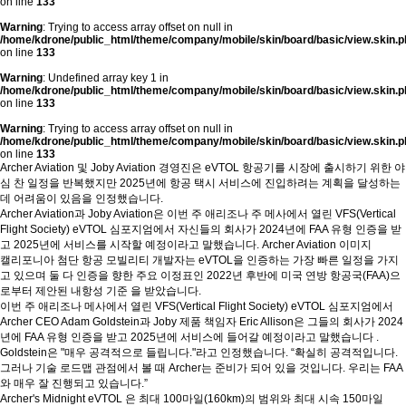
on line
133
Warning
: Trying to access array offset on null in
/home/kdrone/public_html/theme/company/mobile/skin/board/basic/view.skin.p
on line
133
Warning
: Undefined array key 1 in
/home/kdrone/public_html/theme/company/mobile/skin/board/basic/view.skin.p
on line
133
Warning
: Trying to access array offset on null in
/home/kdrone/public_html/theme/company/mobile/skin/board/basic/view.skin.p
on line
133
Archer Aviation 및 Joby Aviation 경영진은 eVTOL 항공기를 시장에 출시하기 위한 야
심 찬 일정을 반복했지만 2025년에 항공 택시 서비스에 진입하려는 계획을 달성하는
데 어려움이 있음을 인정했습니다.
Archer Aviation과 Joby Aviation은 이번 주 애리조나 주 메사에서 열린 VFS(Vertical
Flight Society) eVTOL 심포지엄에서 자신들의 회사가 2024년에 FAA 유형 인증을 받
고 2025년에 서비스를 시작할 예정이라고 말했습니다. Archer Aviation 이미지
캘리포니아 첨단 항공 모빌리티 개발자는 eVTOL을 인증하는 가장 빠른 일정을 가지
고 있으며 둘 다 인증을 향한 주요 이정표인 2022년 후반에 미국 연방 항공국(FAA)으
로부터 ​제안된 내항성 기준 을 받았습니다.
이번 주 애리조나 메사에서 열린 VFS(Vertical Flight Society) eVTOL 심포지엄에서
Archer CEO Adam Goldstein과 Joby 제품 책임자 Eric Allison은 그들의 회사가 2024
년에 FAA 유형 인증을 받고 2025년에 서비스에 들어갈 예정이라고 말했습니다 .
Goldstein은 "매우 공격적으로 들립니다."라고 인정했습니다. “확실히 공격적입니다.
그러나 기술 로드맵 관점에서 볼 때 Archer는 준비가 되어 있을 것입니다. 우리는 FAA
와 매우 잘 진행되고 있습니다.”
Archer's Midnight eVTOL 은 최대 100마일(160km)의 범위와 최대 시속 150마일