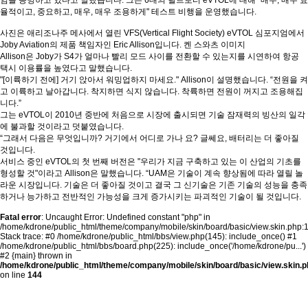
임을 증명하고 있다고 말했습니다. 그는 6대의 틸트로터 eVTOL에 대해 "매우, 매우 효
율적이고, 중요하고, 매우, 매우 조용하게" 테스트 비행을 운영했습니다.
사진은 애리조나주 메사에서 열린 VFS(Vertical Flight Society) eVTOL 심포지엄에서
Joby Aviation의 제품 책임자인 Eric Allison입니다. 켄 스와츠 이미지
Allison은 Joby가 S4가 얼마나 빨리 모드 사이를 전환할 수 있는지를 시연하여 항공
택시 이용률을 높였다고 말했습니다.
"[이륙하기 전에] 거기 앉아서 워밍업하지 마세요." Allison이 설명했습니다. “전원을 켜
고 이륙하고 날아갑니다. 착지하면 식지 않습니다. 착륙하면 전원이 꺼지고 조용해집
니다.”
그는 eVTOL이 2010년 중반에 처음으로 시장에 출시되면 기술 잠재력의 빙산의 일각
에 불과할 것이라고 덧붙였습니다.
“그래서 다음은 무엇입니까? 거기에서 어디로 가나 요? 글쎄요, 배터리는 더 좋아질
것입니다.
서비스 중인 eVTOL의 첫 번째 버전은 "우리가 지금 구축하고 있는 이 산업의 기초를
형성할 것"이라고 Allison은 말했습니다. “UAM은 기술이 계속 향상됨에 따라 열릴 놀
라운 시장입니다. 기술은 더 좋아질 것이고 결국 그 신기술은 기존 기술의 성능을 충족
하거나 능가하고 전반적인 가능성을 크게 증가시키는 파괴적인 기술이 될 것입니다.
Fatal error
: Uncaught Error: Undefined constant "php" in
/home/kdrone/public_html/theme/company/mobile/skin/board/basic/view.skin.php:
Stack trace: #0 /home/kdrone/public_html/bbs/view.php(145): include_once() #1
/home/kdrone/public_html/bbs/board.php(225): include_once('/home/kdrone/pu...')
#2 {main} thrown in
/home/kdrone/public_html/theme/company/mobile/skin/board/basic/view.skin.p
on line
144