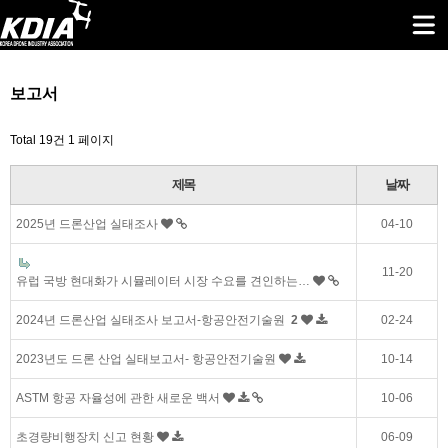
보고서
Total 19건
1 페이지
제목
날짜
2025년 드론산업 실태조사
04-10
11-20
유럽 ​​국방 현대화가 시뮬레이터 시장 수요를 견인하는…
2024년 드론산업 실태조사 보고서-항공안전기술원
2
02-24
2023년도 드론 산업 실태보고서- 항공안전기술원
10-14
ASTM 항공 자율성에 관한 새로운 백서
10-06
초경량비행장치 신고 현황
06-09